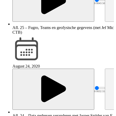
0:00
43:50
Afl. 25 – Fugro, Teams en geofysische gegevens (met Jef Mic
CTB)
August 24, 2020
0:00
32:55
Afl. 24 – Data gedreven veranderen met Jasper Snijder van E-O