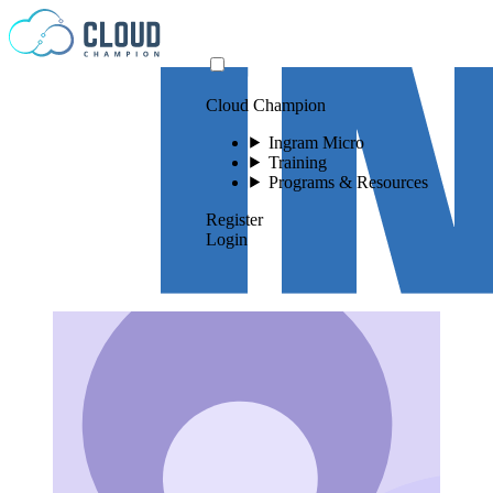
Skip to content
Cloud Champion
Ingram Micro
Training
Programs & Resources
Register
Login